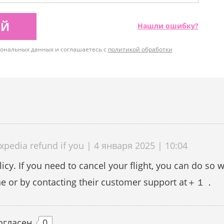
ИЙ
Нашли ошибку?
рсональных данных и соглашаетесь с
политикой обработки
pedia refund if you | 4 января 2025 | 10:04
cy. If you need to cancel your flight, you can do so w
ine or by contacting their customer support at＋１．
огласен
0