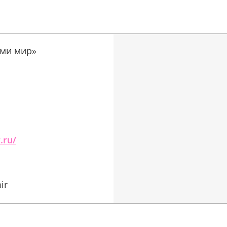
йми мир»
.ru/
ir