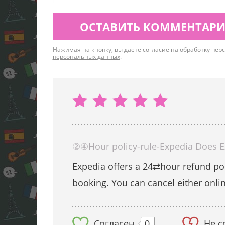
ОСТАВИТЬ КОММЕНТАР
Нажимая на кнопку, вы даёте согласие на обработку пе
персональных данных
.
②④Hour policy-rule-Expedia Does Ex
Expedia offers a 24⇄hour refund poli
booking. You can cancel either onl
Согласен
0
Не с