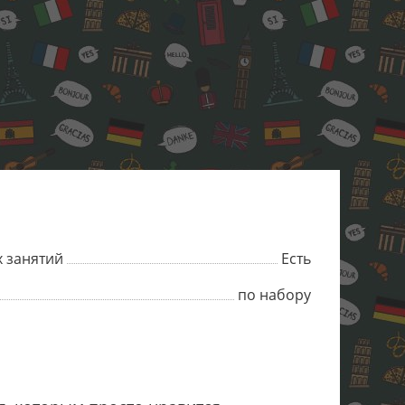
 занятий
Есть
по набору